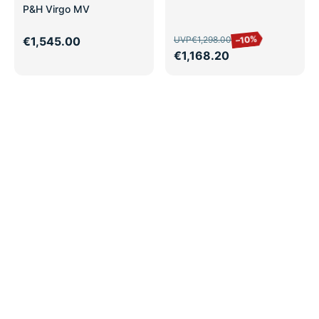
P&H Virgo MV
–10%
€1,545.00
UVP
€1,298.00
€1,168.20