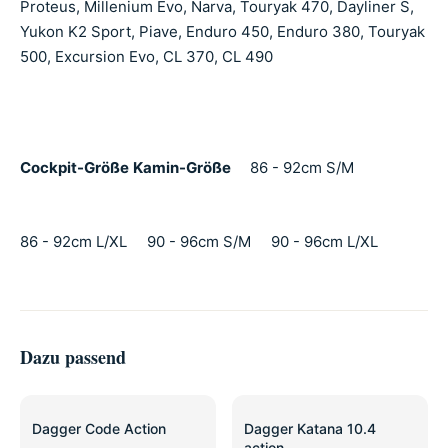
Proteus, Millenium Evo, Narva, Touryak 470, Dayliner S,
Yukon K2 Sport, Piave, Enduro 450, Enduro 380, Touryak
500, Excursion Evo, CL 370, CL 490
Cockpit-Größe
Kamin-Größe
86 - 92cm S/M
86 - 92cm L/XL 90 - 96cm S/M 90 - 96cm L/XL
Dazu passend
SALE
SALE
Dagger Code Action
Dagger Katana 10.4
action