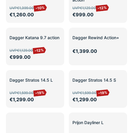
–10%
–12%
UVP
€1,399.00
UVP
€1,129.00
€1,260.00
€999.00
SALE
Dagger Katana 9.7 action
Dagger Rewind Action+
–12%
UVP
€1,129.00
€1,399.00
€999.00
SALE
SALE
Dagger Stratos 14.5 L
Dagger Stratos 14.5 S
–19%
–19%
UVP
€1,599.00
UVP
€1,599.00
€1,299.00
€1,299.00
SALE
Prijon Dayliner L