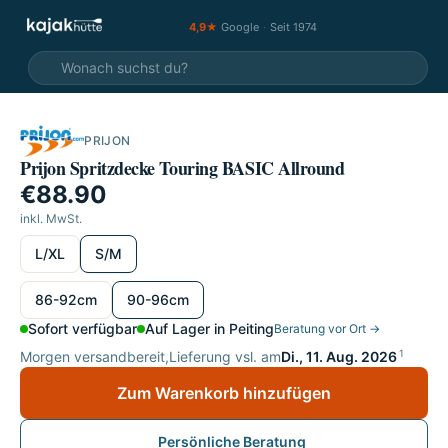
4,9★
Google
·
Seit 1974
PRIJON
Prijon Spritzdecke Touring BASIC Allround
€88.90
inkl. MwSt.
wählen
L/XL
S/M
wählen
86-92cm
90-96cm
Sofort verfügbar
Auf Lager in Peiting
Beratung vor Ort →
1
Morgen versandbereit,
Lieferung vsl. am
Di., 11. Aug. 2026
Zum Warenkorb hinzufügen
Persönliche Beratung