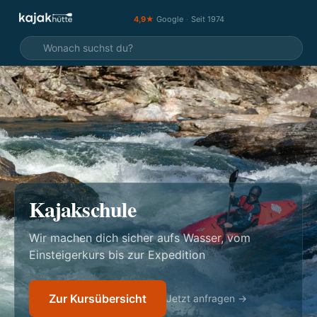
4,9★
Google
·
Seit 1974
Kajakschule
Wir machen dich sicher aufs Wasser, vom
Einsteigerkurs bis zur Expedition
Zur Kursübersicht
Jetzt anfragen →