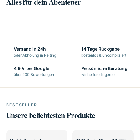
Alles für dein Abenteuer
Bekleidung
Kajak-Ausrüstung
Boote
Boots-Zubehör
Entdecken →
Entdecken →
Entdecken →
Entdecken →
Versand in 24h
14 Tage Rückgabe
oder Abholung in Peiting
kostenlos & unkompliziert
4,9★ bei Google
Persönliche Beratung
über 200 Bewertungen
wir helfen dir gerne
BESTSELLER
Unsere beliebtesten Produkte
SALE
2 Varianten