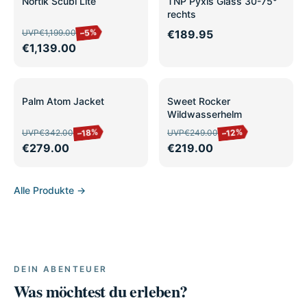
Nortik Scubi Lite
TNP Pyxis Glass 30-75°
rechts
–5%
UVP
€1,199.00
€189.95
€1,139.00
+2
SALE
SALE
11 Varianten
Palm Atom Jacket
Sweet Rocker
Wildwasserhelm
–18%
–12%
UVP
€342.00
UVP
€249.00
€279.00
€219.00
Alle Produkte →
DEIN ABENTEUER
Was möchtest du erleben?