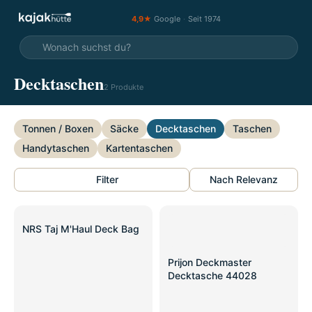
4,9★
Google
·
Seit 1974
Decktaschen
2 Produkte
Tonnen / Boxen
Säcke
Decktaschen
Taschen
Handytaschen
Kartentaschen
Filter
Nach Relevanz
NRS Taj M'Haul Deck Bag
Prijon Deckmaster
Decktasche 44028