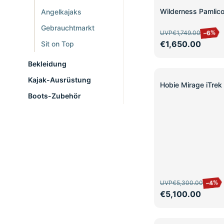
SALE
Wilderness Pamlic
Angelkajaks
Gebrauchtmarkt
–6%
UVP
€1,749.00
€1,650.00
Sit on Top
Bekleidung
Kajak-Ausrüstung
SALE
Hobie Mirage iTrek
Boots-Zubehör
–4%
UVP
€5,300.00
€5,100.00