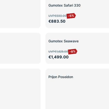
SALE
Gumotex Safari 330
–5%
UVP
€930.00
€883.50
SALE
Gumotex Seawave
–8%
UVP
€1,625.00
€1,499.00
SALE
Prijon Poseidon