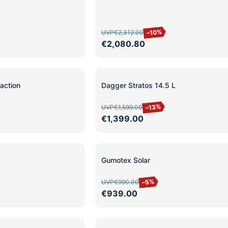
–10%
UVP
€2,312.00
€2,080.80
SALE
action
Dagger Stratos 14.5 L
–13%
UVP
€1,599.00
€1,399.00
SALE
Gumotex Solar
–5%
UVP
€990.00
€939.00