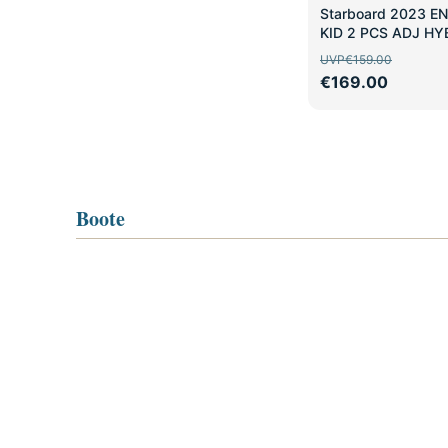
SALE
Starboard 2023 E
KID 2 PCS ADJ HY
UVP
€159.00
€169.00
Boote