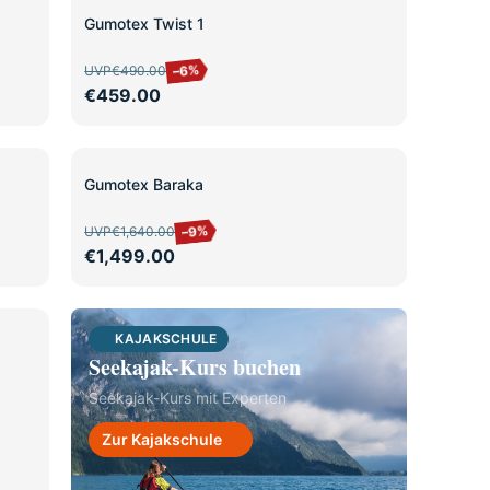
SALE
Gumotex Twist 1
–6%
UVP
€490.00
€459.00
SALE
Gumotex Baraka
–9%
UVP
€1,640.00
€1,499.00
KAJAKSCHULE
Seekajak-Kurs buchen
Seekajak-Kurs mit Experten
Zur Kajakschule