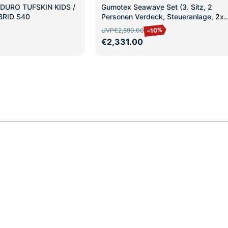
SALE
NDURO TUFSKIN KIDS /
Gumotex Seawave Set (3. Sitz, 2
BRID S40
Personen Verdeck, Steueranlage, 2x
Schürze)
–10%
UVP
€2,590.00
€2,331.00