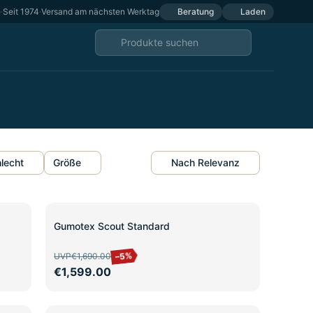
e
·
Seit 1974
·
Versand am nächsten Werktag
Beratung
Laden
lecht
Größe
Nach Relevanz
SALE
Gumotex Scout Standard
–5%
UVP
€1,690.00
€1,599.00