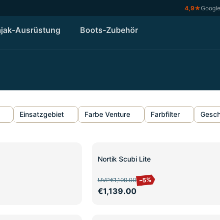
4,9
★
Googl
jak-Ausrüstung
Boots-Zubehör
Einsatzgebiet
Farbe Venture
Farbfilter
Gesch
SALE
Nortik Scubi Lite
–5%
UVP
€1,199.00
€1,139.00