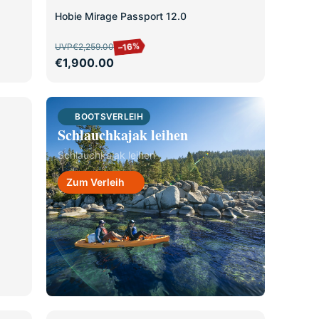
SALE
Hobie Mirage Passport 12.0
–16%
UVP
€2,259.00
€1,900.00
BOOTSVERLEIH
Schlauchkajak leihen
Schlauchkajak leihen
Zum Verleih