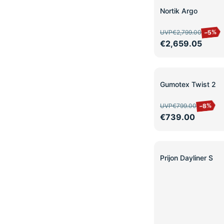
SALE
Nortik Argo
–5%
UVP
€2,799.00
€2,659.05
SALE
Gumotex Twist 2
–8%
UVP
€799.00
€739.00
SALE
Prijon Dayliner S