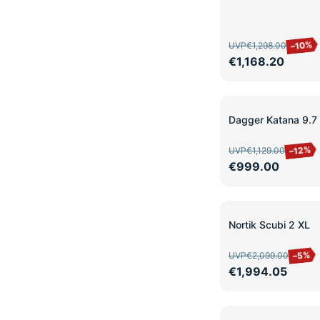
–10%
UVP
€1,298.00
€1,168.20
SALE
Dagger Katana 9.7 
–12%
UVP
€1,129.00
€999.00
SALE
Nortik Scubi 2 XL
–5%
UVP
€2,099.00
€1,994.05