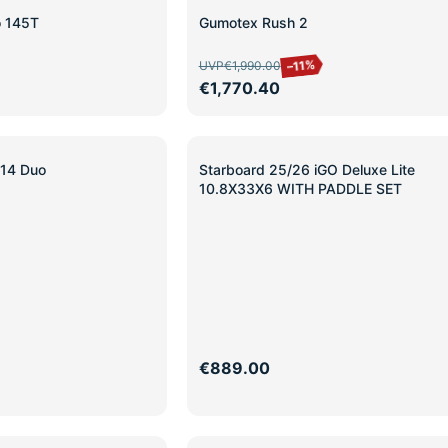
SALE
o 145T
Gumotex Rush 2
–11%
UVP
€1,990.00
€1,770.40
 14 Duo
Starboard 25/26 iGO Deluxe Lite
10.8X33X6 WITH PADDLE SET
€889.00