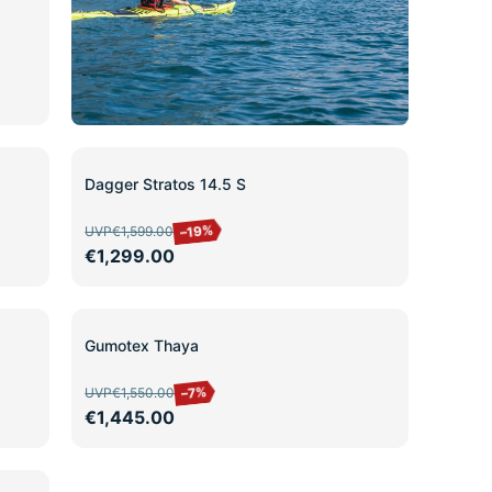
SALE
Dagger Stratos 14.5 S
–19%
UVP
€1,599.00
€1,299.00
SALE
Gumotex Thaya
–7%
UVP
€1,550.00
€1,445.00