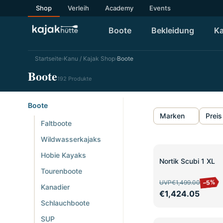
Shop
Verleih
Academy
Events
Boote
Bekleidung
Ka
Startseite
›
Kanu / Kajak Shop
›
Boote
Boote
192 Produkte
Boote
Marken
Preis
Faltboote
Wildwasserkajaks
Hobie Kayaks
SALE
Nortik Scubi 1 XL
Tourenboote
–5%
UVP
€1,499.00
Kanadier
€1,424.05
Schlauchboote
SUP