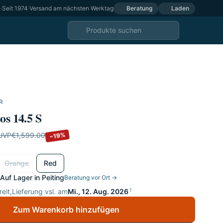
e
·
Seit 1974
·
Versand am nächsten Werktag
Beratung
Laden
R
os 14.5 S
−19%
UVP
€1,599.00
Orange
Red
Auf Lager in Peiting
Beratung vor Ort →
1
eit,
Lieferung vsl. am
Mi., 12. Aug. 2026
Zum Warenkorb hinzufügen