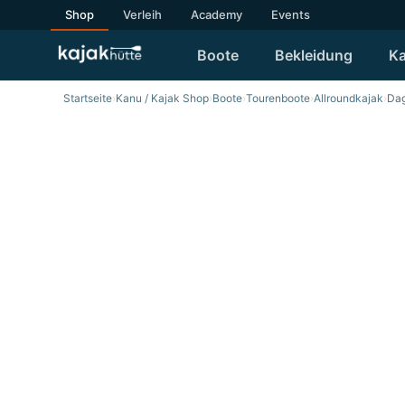
Shop
Verleih
Academy
Events
Boote
Bekleidung
Ka
Startseite
›
Kanu / Kajak Shop
›
Boote
›
Tourenboote
›
Allroundkajak
›
Dag
SALE