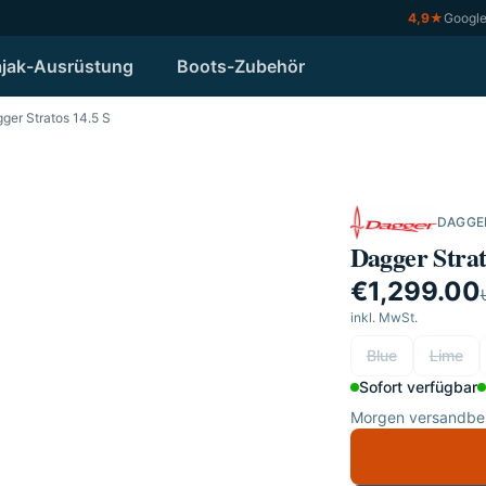
4,9
★
Googl
jak-Ausrüstung
Boots-Zubehör
ger Stratos 14.5 S
DAGGE
Video
Dagger Strat
€1,299.00
inkl. MwSt.
wählen
Blue
Lime
Sofort verfügbar
Morgen versandber