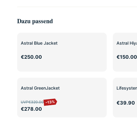
Dazu passend
Astral Blue Jacket
Astral Hiy
€250.00
€150.00
SALE
Astral GreenJacket
Lifesyste
–13%
UVP
€320.00
€39.90
€278.00