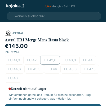
4,9★
Google
·
Seit 1974
ASTRAL
Astral TR1 Merge Mens Rasta black
€145.00
inkl. MwSt.
wählen
EU 41,3
EU 42
EU 42,6
EU 43,3
EU 44
EU 44,6
EU 45,3
EU 46
EU 46,6
EU 47,3
EU 48
Derzeit nicht auf Lager
Wir versuchen gerne, das Produkt für dich zu beschaffen. Frag
einfach nach und wir schauen, was möglich ist.