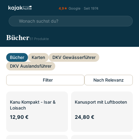
4,9★
Google
·
Seit 1974
Bücher
61 Produkte
Bücher
Karten
DKV Gewässerführer
DKV Auslandsführer
Filter
Nach Relevanz
Kanu Kompakt - Isar &
Kanusport mit Luftbooten
Loisach
12,90 €
24,80 €