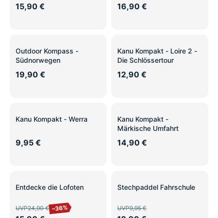
2021
15,90 €
16,90 €
Outdoor Kompass -
Kanu Kompakt - Loire 2 -
Südnorwegen
Die Schlössertour
19,90 €
12,90 €
Kanu Kompakt - Werra
Kanu Kompakt -
Märkische Umfahrt
9,95 €
14,90 €
SALE
SALE
Entdecke die Lofoten
Stechpaddel Fahrschule
–36%
UVP
24,90 €
UVP
9,95 €