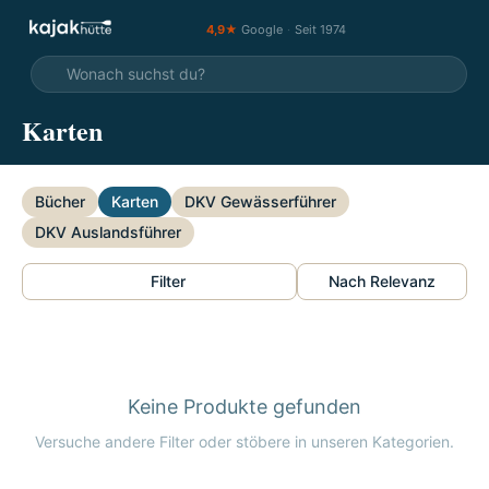
4,9★
Google
·
Seit 1974
Karten
Bücher
Karten
DKV Gewässerführer
DKV Auslandsführer
Filter
Nach Relevanz
Keine Produkte gefunden
Versuche andere Filter oder stöbere in unseren Kategorien.