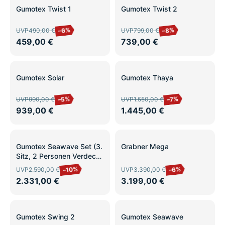
SALE
SALE
Gumotex Twist 1
Gumotex Twist 2
–6%
–8%
UVP
490,00 €
UVP
799,00 €
459,00 €
739,00 €
SALE
SALE
Gumotex Solar
Gumotex Thaya
–5%
–7%
UVP
990,00 €
UVP
1.550,00 €
939,00 €
1.445,00 €
SALE
SALE
Gumotex Seawave Set (3.
Grabner Mega
Sitz, 2 Personen Verdeck,
Steueranlage, 2x Schürze)
–10%
–6%
UVP
2.590,00 €
UVP
3.390,00 €
2.331,00 €
3.199,00 €
SALE
SALE
Gumotex Swing 2
Gumotex Seawave