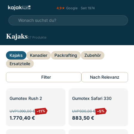
4,9★
Google
·
Seit 1974
Kajaks
27 Produkte
Kajaks
Kanadier
Packrafting
Zubehör
Ersatzteile
Filter
Nach Relevanz
SALE
SALE
Gumotex Rush 2
Gumotex Safari 330
–11%
–5%
UVP
1.990,00 €
UVP
930,00 €
1.770,40 €
883,50 €