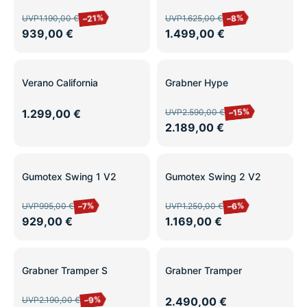
–21%
–8%
UVP
1.190,00 €
UVP
1.625,00 €
939,00 €
1.499,00 €
SALE
Verano California
Grabner Hype
–15%
1.299,00 €
UVP
2.590,00 €
2.189,00 €
SALE
SALE
Gumotex Swing 1 V2
Gumotex Swing 2 V2
–6%
–7%
UVP
995,00 €
UVP
1.250,00 €
929,00 €
1.169,00 €
SALE
Grabner Tramper S
Grabner Tramper
–9%
UVP
2.190,00 €
2.490,00 €