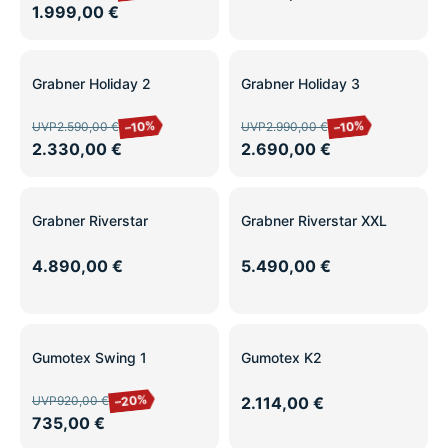
1.999,00 €
SALE
SALE
Grabner Holiday 2
Grabner Holiday 3
–10%
–10%
UVP
2.590,00 €
UVP
2.990,00 €
2.330,00 €
2.690,00 €
Grabner Riverstar
Grabner Riverstar XXL
4.890,00 €
5.490,00 €
SALE
Gumotex Swing 1
Gumotex K2
–20%
UVP
920,00 €
2.114,00 €
735,00 €