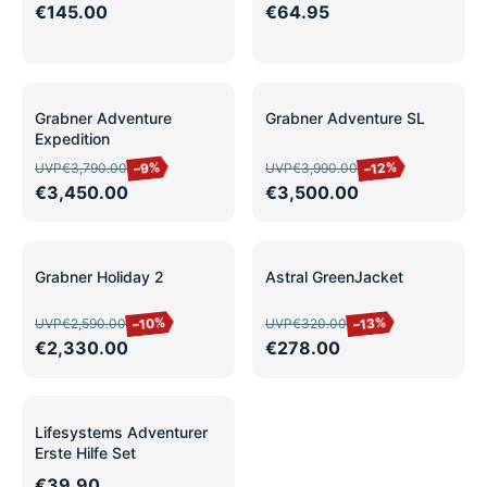
€145.00
€64.95
SALE
SALE
Grabner Adventure
Grabner Adventure SL
Expedition
–12%
–9%
UVP
€3,790.00
UVP
€3,990.00
€3,450.00
€3,500.00
SALE
SALE
Grabner Holiday 2
Astral GreenJacket
–10%
–13%
UVP
€2,590.00
UVP
€320.00
€2,330.00
€278.00
Lifesystems Adventurer
Erste Hilfe Set
€39.90