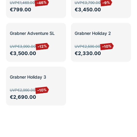
leicht
–46%
–9%
UVP
€1,469.00
UVP
€3,790.00
gebraucht/Ausstellung
€799.00
€3,450.00
SALE
SALE
Grabner Adventure SL
Grabner Holiday 2
–12%
–10%
UVP
€3,990.00
UVP
€2,590.00
€3,500.00
€2,330.00
SALE
Grabner Holiday 3
–10%
UVP
€2,990.00
€2,690.00