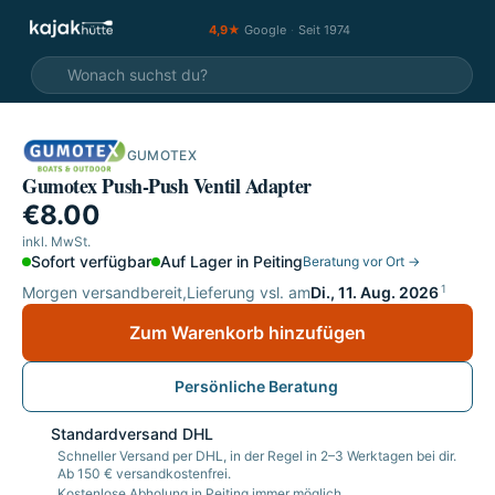
4,9★
Google
·
Seit 1974
GUMOTEX
Gumotex Push-Push Ventil Adapter
€8.00
inkl. MwSt.
Sofort verfügbar
Auf Lager in Peiting
Beratung vor Ort →
1
Morgen versandbereit,
Lieferung vsl. am
Di., 11. Aug. 2026
Zum Warenkorb hinzufügen
Persönliche Beratung
Standardversand DHL
Schneller Versand per DHL, in der Regel in 2–3 Werktagen bei dir.
Ab 150 € versandkostenfrei.
Kostenlose Abholung in Peiting immer möglich.