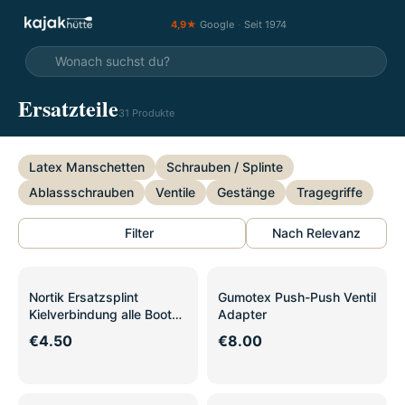
4,9★
Google
·
Seit 1974
Ersatzteile
31 Produkte
Latex Manschetten
Schrauben / Splinte
Ablassschrauben
Ventile
Gestänge
Tragegriffe
Filter
Nach Relevanz
Nortik Ersatzsplint
Gumotex Push-Push Ventil
Kielverbindung alle Boote
Adapter
Nortik / Triton
€4.50
€8.00