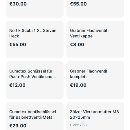
€30.00
€55.00
Nortik Scubi 1 XL Steven
Grabner Flachventil
Heck
Ventilkappe
€55.00
€8.00
Gumotex Schlüssel für
Grabner Flachventil
Push-Push Ventile und
komplett
Überdruckventile HOBBY
€12.00
€19.00
SALE
Gumotex Ventilschlüssel
Zölzer Vierkantmutter M8
für Bajonettventil Metal
20x25mm
€29.00
UVP
€2.80