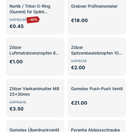
SALE
Nortik / Triton O-Ring
Grabner Prüfmanometer
(Gummi) für Splint
Kielverbindung A001831
–10%
UVP
€0.50
€18.00
€0.45
SALE
Zölzer
Zölzer
Luftmatratzenstopfen 8
Spitzenbeutelstopfen 10
mm
mm
€1.00
UVP
€1.15
€2.00
SALE
Zölzer Vierkantmutter M8
Gumotex Push-Push Ventil
25x30mm
UVP
€3.15
€21.00
€3.50
Gumotex Überdruckventil
Pyranha Ablassschraube