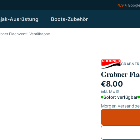
4,9
★
Googl
jak-Ausrüstung
Boots-Zubehör
bner Flachventil Ventilkappe
GRABNER
Grabner Flac
€8.00
inkl. MwSt.
Sofort verfügbar
Morgen versandber