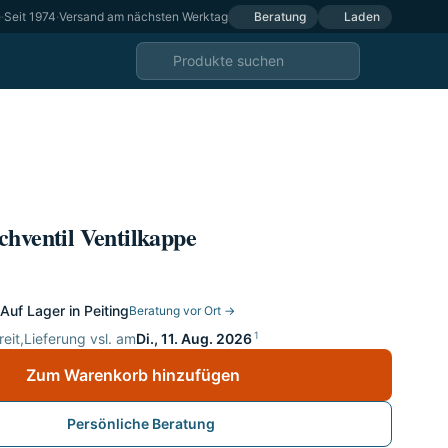
e
·
Seit 1974
·
Versand am nächsten Werktag
Beratung
Laden
hventil Ventilkappe
Auf Lager in Peiting
Beratung vor Ort →
1
eit,
Lieferung vsl. am
Di., 11. Aug. 2026
Zum Warenkorb hinzufügen
Persönliche Beratung