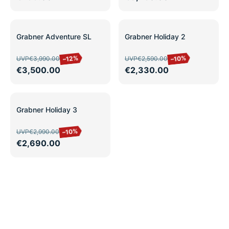
SALE
SALE
Grabner Adventure SL
Grabner Holiday 2
–12%
–10%
UVP
€3,990.00
UVP
€2,590.00
€3,500.00
€2,330.00
SALE
Grabner Holiday 3
–10%
UVP
€2,990.00
€2,690.00