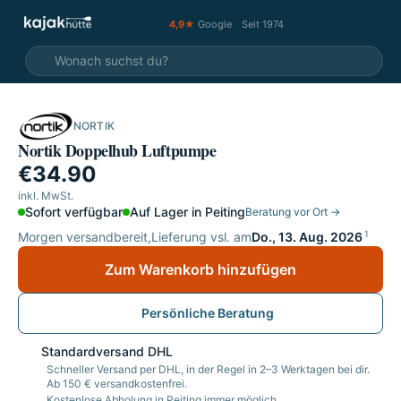
4,9★
Google
·
Seit 1974
NORTIK
Nortik Doppelhub Luftpumpe
€34.90
inkl. MwSt.
Sofort verfügbar
Auf Lager in Peiting
Beratung vor Ort →
1
Morgen versandbereit,
Lieferung vsl. am
Do., 13. Aug. 2026
Zum Warenkorb hinzufügen
Persönliche Beratung
Standardversand DHL
Schneller Versand per DHL, in der Regel in 2–3 Werktagen bei dir.
Ab 150 € versandkostenfrei.
Kostenlose Abholung in Peiting immer möglich.