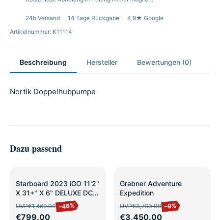
24h Versand
14 Tage Rückgabe
4,9★ Google
Artikelnummer: K11114
Beschreibung
Hersteller
Bewertungen (0)
Nortik Doppelhubpumpe
Dazu passend
SALE
SALE
Starboard 2023 iGO 11'2"
Grabner Adventure
X 31+" X 6" DELUXE DC
Expedition
leicht
–46%
–9%
UVP
€1,469.00
UVP
€3,790.00
gebraucht/Ausstellung
€799.00
€3,450.00