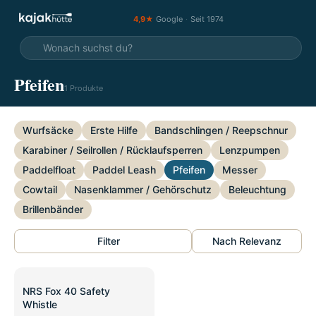
4,9★
Google
·
Seit 1974
Pfeifen
1 Produkte
Wurfsäcke
Erste Hilfe
Bandschlingen / Reepschnur
Karabiner / Seilrollen / Rücklaufsperren
Lenzpumpen
Paddelfloat
Paddel Leash
Pfeifen
Messer
Cowtail
Nasenklammer / Gehörschutz
Beleuchtung
Brillenbänder
Filter
Nach Relevanz
NRS Fox 40 Safety
Whistle