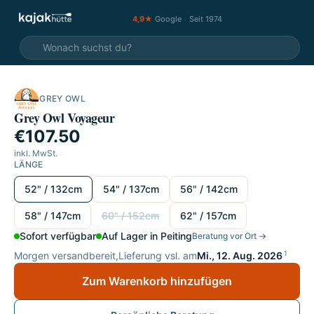
4,9★
Google
·
Seit 1974
GREY OWL
Grey Owl Voyageur
€107.50
inkl. MwSt.
LÄNGE
Länge wählen
52" / 132cm
54" / 137cm
56" / 142cm
58" / 147cm
60" / 152cm
62" / 157cm
Sofort verfügbar
Auf Lager in Peiting
Beratung vor Ort →
1
Morgen versandbereit,
Lieferung vsl. am
Mi., 12. Aug. 2026
Zum Warenkorb hinzufügen