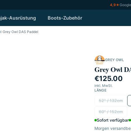
4,9
★
Googl
jak-Ausrüstung
Boots-Zubehör
l
›
Grey Owl DAS Paddel
GREY OWL
Grey Owl D
€125.00
inkl. MwSt.
LÄNGE
Länge wählen
52" / 132cm
60" / 152cm
Sofort verfügbar
Morgen versandber