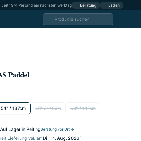
e
·
Seit 1974
·
Versand am nächsten Werktag
Beratung
Laden
AS Paddel
54" / 137cm
56" / 142cm
58" / 147cm
Auf Lager in Peiting
Beratung vor Ort →
1
eit,
Lieferung vsl. am
Di., 11. Aug. 2026