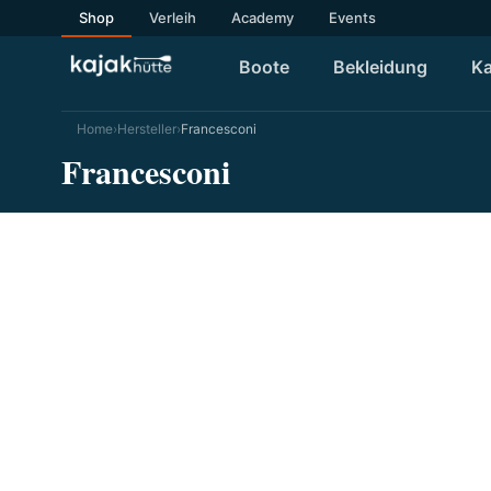
Shop
Verleih
Academy
Events
Boote
Bekleidung
Ka
Home
›
Hersteller
›
Francesconi
Francesconi