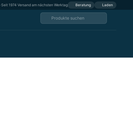
e
·
Seit 1974
·
Versand am nächsten Werktag
Beratung
Laden