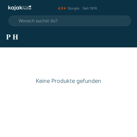
4,9★
Google
·
Seit 1974
P H
Keine Produkte gefunden