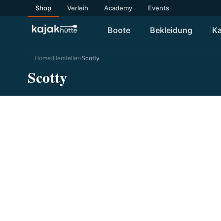
Shop
Verleih
Academy
Events
Boote
Bekleidung
Ka
Home
›
Hersteller
›
Scotty
Scotty