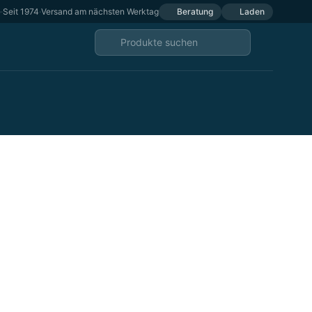
e
·
Seit 1974
·
Versand am nächsten Werktag
Beratung
Laden