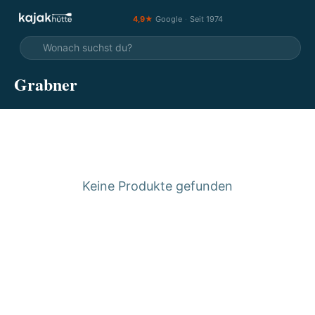
4,9★
Google
·
Seit 1974
Grabner
Keine Produkte gefunden