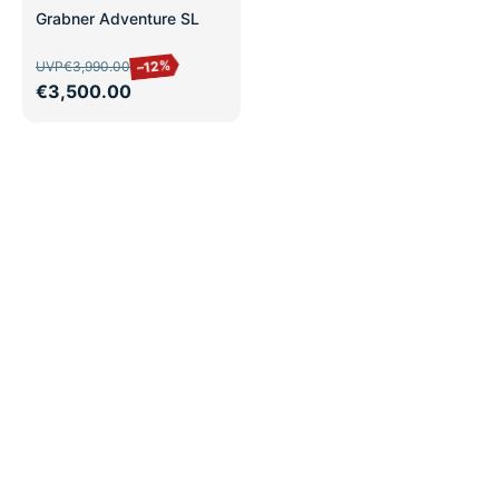
SALE
Grabner Adventure SL
–12%
UVP
€3,990.00
€3,500.00