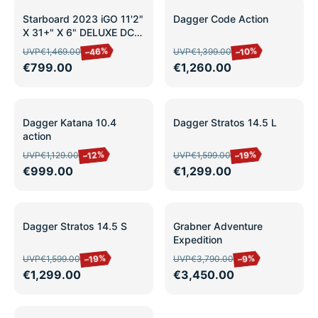
SALE
SALE
Starboard 2023 iGO 11'2"
Dagger Code Action
X 31+" X 6" DELUXE DC
leicht
–46%
–10%
UVP
€1,469.00
UVP
€1,399.00
gebraucht/Ausstellung
€799.00
€1,260.00
SALE
SALE
Dagger Katana 10.4
Dagger Stratos 14.5 L
action
–12%
–19%
UVP
€1,129.00
UVP
€1,599.00
€999.00
€1,299.00
SALE
SALE
Dagger Stratos 14.5 S
Grabner Adventure
Expedition
–19%
–9%
UVP
€1,599.00
UVP
€3,790.00
€1,299.00
€3,450.00