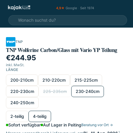
4,9★
Google
·
Seit 1974
TNP
TNP Wolferine Carbon/Glass mit Vario YP Teilung
€244.95
inkl. MwSt.
LÄNGE
Länge wählen
200-210cm
210-220cm
215-225cm
220-230cm
225-235cm
230-240cm
240-250cm
wählen
2-teilig
4-teilig
Sofort verfügbar
Auf Lager in Peiting
Beratung vor Ort →
1