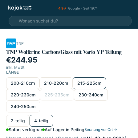
4,9★
Google
·
Seit 1974
TNP
TNP Wolferine Carbon/Glass mit Vario YP Teilung
€244.95
inkl. MwSt.
LÄNGE
Länge wählen
200-210cm
210-220cm
215-225cm
220-230cm
225-235cm
230-240cm
240-250cm
wählen
2-teilig
4-teilig
Sofort verfügbar
Auf Lager in Peiting
Beratung vor Ort →
1