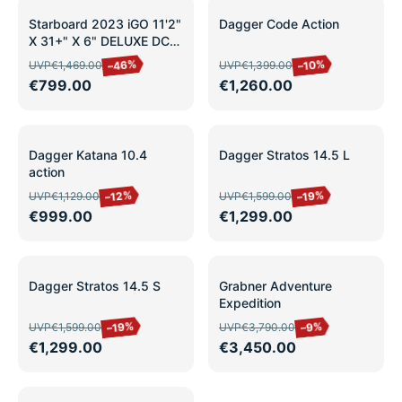
SALE
SALE
Starboard 2023 iGO 11'2"
Dagger Code Action
X 31+" X 6" DELUXE DC
leicht
–46%
–10%
UVP
€1,469.00
UVP
€1,399.00
gebraucht/Ausstellung
€799.00
€1,260.00
SALE
SALE
Dagger Katana 10.4
Dagger Stratos 14.5 L
action
–12%
–19%
UVP
€1,129.00
UVP
€1,599.00
€999.00
€1,299.00
SALE
SALE
Dagger Stratos 14.5 S
Grabner Adventure
Expedition
–19%
–9%
UVP
€1,599.00
UVP
€3,790.00
€1,299.00
€3,450.00