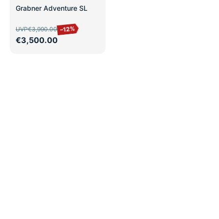
SALE
Grabner Adventure SL
–12%
UVP
€3,990.00
€3,500.00