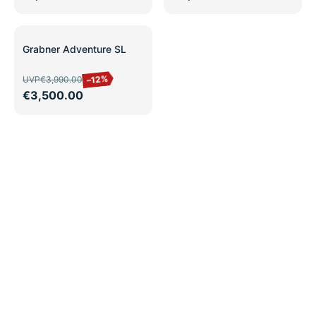
SALE
Grabner Adventure SL
–12%
UVP
€3,990.00
€3,500.00