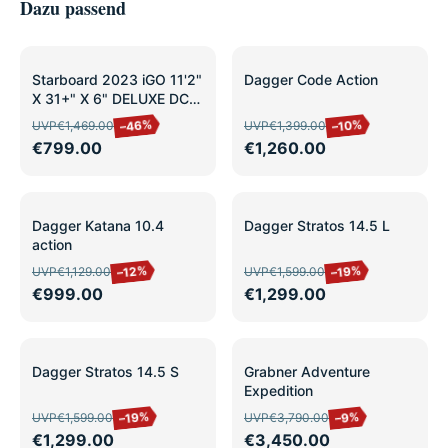
Dazu passend
SALE
SALE
Starboard 2023 iGO 11'2"
Dagger Code Action
X 31+" X 6" DELUXE DC
leicht
–46%
–10%
UVP
€1,469.00
UVP
€1,399.00
gebraucht/Ausstellung
€799.00
€1,260.00
SALE
SALE
Dagger Katana 10.4
Dagger Stratos 14.5 L
action
–12%
–19%
UVP
€1,129.00
UVP
€1,599.00
€999.00
€1,299.00
SALE
SALE
Dagger Stratos 14.5 S
Grabner Adventure
Expedition
–19%
–9%
UVP
€1,599.00
UVP
€3,790.00
€1,299.00
€3,450.00