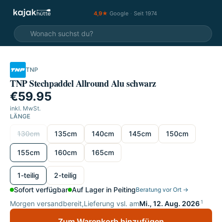
4,9★
Google
·
Seit 1974
TNP
TNP Stechpaddel Allround Alu schwarz
€59.95
inkl. MwSt.
LÄNGE
Länge wählen
130cm
135cm
140cm
145cm
150cm
155cm
160cm
165cm
wählen
1-teilig
2-teilig
Sofort verfügbar
Auf Lager in Peiting
Beratung vor Ort →
1
Morgen versandbereit,
Lieferung vsl. am
Mi., 12. Aug. 2026
Zum Warenkorb hinzufügen