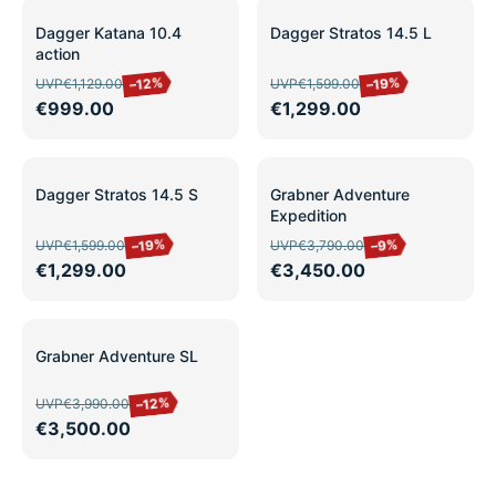
SALE
SALE
Dagger Katana 10.4
Dagger Stratos 14.5 L
action
–12%
–19%
UVP
€1,129.00
UVP
€1,599.00
€999.00
€1,299.00
SALE
SALE
Dagger Stratos 14.5 S
Grabner Adventure
Expedition
–19%
–9%
UVP
€1,599.00
UVP
€3,790.00
€1,299.00
€3,450.00
SALE
Grabner Adventure SL
–12%
UVP
€3,990.00
€3,500.00