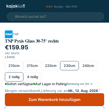
4,9★
Google
·
Seit 1974
TNP
TNP Pyxis Glass 30-75° rechts
€159.95
inkl. MwSt.
LÄNGE
Länge wählen
210cm
215cm
220cm
230cm
240cm
wählen
2-teilig
4-teilig
Sofort verfügbar
Auf Lager in Peiting
Beratung vor Ort →
1
Morgen versandbereit,
Lieferung vsl. am
Mi., 12. Aug. 2026
Zum Warenkorb hinzufügen