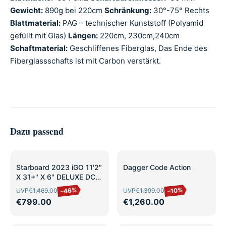
Gewicht:
890g bei 220cm
Schränkung:
30°-75° Rechts
Blattmaterial:
PAG – technischer Kunststoff (Polyamid
gefüllt mit Glas)
Längen:
220cm, 230cm,240cm
Schaftmaterial:
Geschliffenes Fiberglas, Das Ende des
Fiberglassschafts ist mit Carbon verstärkt.
Dazu passend
SALE
SALE
Starboard 2023 iGO 11'2"
Dagger Code Action
X 31+" X 6" DELUXE DC
leicht
–46%
–10%
UVP
€1,469.00
UVP
€1,399.00
gebraucht/Ausstellung
€799.00
€1,260.00