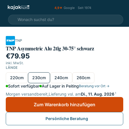
4,9★
Google
·
Seit 1974
TNP
TNP Asymmetric Alu 2tlg 30-75° schwarz
€79.95
inkl. MwSt.
LÄNGE
Länge wählen
220cm
230cm
240cm
260cm
Sofort verfügbar
Auf Lager in Peiting
Beratung vor Ort →
1
Morgen versandbereit,
Lieferung vsl. am
Di., 11. Aug. 2026
Zum Warenkorb hinzufügen
Persönliche Beratung