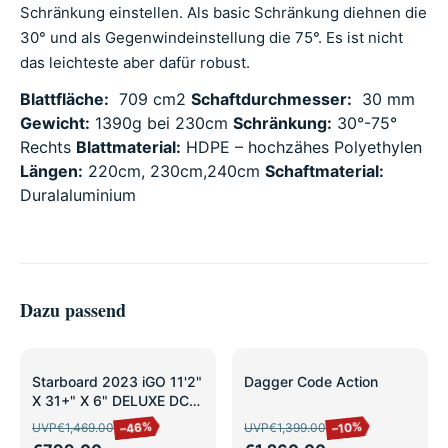
Schränkung einstellen. Als basic Schränkung diehnen die
30° und als Gegenwindeinstellung die 75°. Es ist nicht
das leichteste aber dafür robust.
Blattfläche:
709 cm2
Schaftdurchmesser:
30 mm
Gewicht:
1390g bei 230cm
Schränkung:
30°-75°
Rechts
Blattmaterial:
HDPE – hochzähes Polyethylen
Längen:
220cm, 230cm,240cm
Schaftmaterial:
Duralaluminium
Dazu passend
SALE
SALE
Starboard 2023 iGO 11'2"
Dagger Code Action
X 31+" X 6" DELUXE DC
leicht
–46%
–10%
UVP
€1,469.00
UVP
€1,399.00
gebraucht/Ausstellung