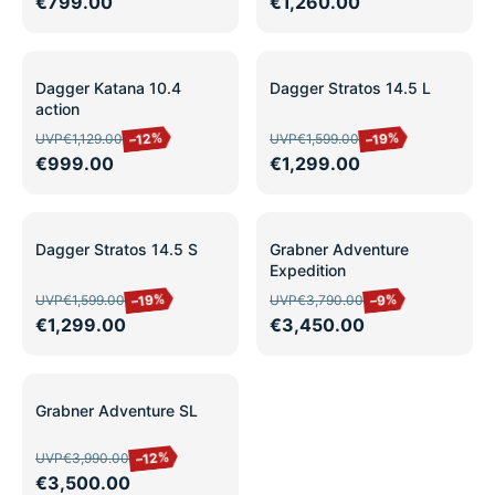
€799.00
€1,260.00
SALE
SALE
Dagger Katana 10.4
Dagger Stratos 14.5 L
action
–12%
–19%
UVP
€1,129.00
UVP
€1,599.00
€999.00
€1,299.00
SALE
SALE
Dagger Stratos 14.5 S
Grabner Adventure
Expedition
–19%
–9%
UVP
€1,599.00
UVP
€3,790.00
€1,299.00
€3,450.00
SALE
Grabner Adventure SL
–12%
UVP
€3,990.00
€3,500.00