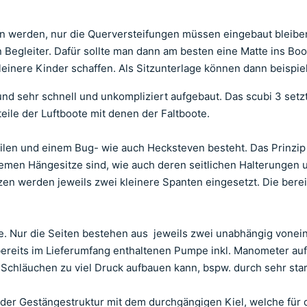
n werden, nur die Querversteifungen müssen eingebaut bleiben
egleiter. Dafür sollte man dann am besten eine Matte ins Boot 
kleinere Kinder schaffen. Als Sitzunterlage können dann beispi
 und sehr schnell und unkompliziert aufgebaut. Das scubi 3 setzt
eile der Luftboote mit denen der Faltboote.
Teilen und einem Bug- wie auch Hecksteven besteht. Das Prinzi
emen Hängesitze sind, wie auch deren seitlichen Halterungen un
 werden jeweils zwei kleinere Spanten eingesetzt. Die bereits
te. Nur die Seiten bestehen aus jeweils zwei unabhängig vone
r bereits im Lieferumfang enthaltenen Pumpe inkl. Manometer au
en Schläuchen zu viel Druck aufbauen kann, bspw. durch sehr st
 der Gestängestruktur mit dem durchgängigen Kiel, welche für 