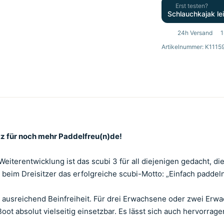
Erst testen?
Schlauchkajak le
24h Versand
1
Artikelnummer: K1115
tz für noch mehr Paddelfreu(n)de!
eiterentwicklung ist das scubi 3 für all diejenigen gedacht, di
h beim Dreisitzer das erfolgreiche scubi-Motto: „Einfach paddeln
it ausreichend Beinfreiheit. Für drei Erwachsene oder zwei Erwa
Boot absolut vielseitig einsetzbar. Es lässt sich auch hervorra