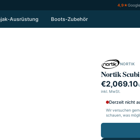
4,9
★
Googl
jak-Ausrüstung
Boots-Zubehör
NORTIK
Nortik Scubi
€2,069.10
inkl. MwSt.
Derzeit nicht a
Wir versuchen gerne
schauen, was möglic