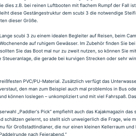
e dies z.B. bei reinen Luftbooten mit flachem Rumpf der Fall i
erleiht diese Gestängestruktur dem scubi 3 die notwendige Stei
oten dieser Größe.
ange scubi 3 zu einem idealen Begleiter auf Reisen, beim Campi
 Wochenende auf ruhigem Gewässer. Im Zubehör finden Sie bei 
sollten Sie das Boot mal nur zu zweit nutzen, so können Sie mi
ine Steueranlage, die gerade bei kurvigen Strecken oder sehr
eißfesten PVC/PU-Material. Zusätzlich verfügt das Unterwassersc
 verstaut, den man zum Beispiel auch mal problemlos in Bus o
und können loslegen – unkompliziert und mit viel Fahrspaß. Das P
wahl „Paddler‘s Pick“ empfiehlt auch das Kajakmagazin das sc
und schätzen gelernt, so stellt sich unweigerlich die Frage, w
nu für Großstadtindianer, die nur einen kleinen Kellerraum und
 Paddelrunde nach Feierabend.“