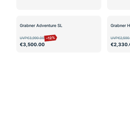
SALE
SALE
Grabner Adventure SL
Grabner H
–12%
UVP
€3,990.00
UVP
€2,590
€3,500.00
€2,330.