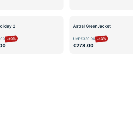
SALE
oliday 2
Astral GreenJacket
–10%
–13%
.00
UVP
€320.00
00
€278.00