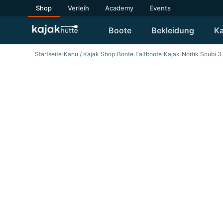
Shop
Verleih
Academy
Events
Boote
Bekleidung
Ka
Startseite
›
Kanu / Kajak Shop
›
Boote
›
Faltboote
›
Kajak
›
Nortik Scubi 3
SALE