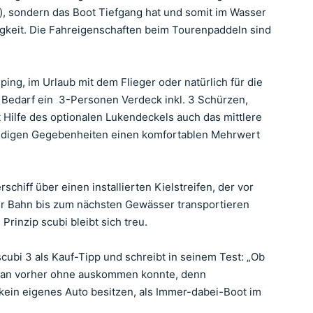
st), sondern das Boot Tiefgang hat und somit im Wasser
figkeit. Die Fahreigenschaften beim Tourenpaddeln sind
ng, im Urlaub mit dem Flieger oder natürlich für die
Bedarf ein 3-Personen Verdeck inkl. 3 Schürzen,
t Hilfe des optionalen Lukendeckels auch das mittlere
 windigen Gegebenheiten einen komfortablen Mehrwert
hiff über einen installierten Kielstreifen, der vor
der Bahn bis zum nächsten Gewässer transportieren
rinzip scubi bleibt sich treu.
ubi 3 als Kauf-Tipp und schreibt in seinem Test: „Ob
ie man vorher ohne auskommen konnte, denn
 kein eigenes Auto besitzen, als Immer-dabei-Boot im