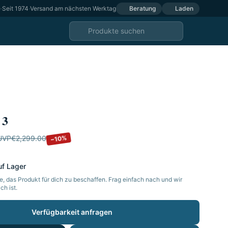
e
·
Seit 1974
·
Versand am nächsten Werktag
Beratung
Laden
 3
−10%
UVP
€2,299.00
uf Lager
, das Produkt für dich zu beschaffen. Frag einfach nach und wir
h ist.
Verfügbarkeit anfragen