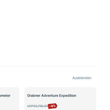
Ausblenden
SALE
ometer
Grabner Adventure Expedition
–9%
UVP
€3,790.00