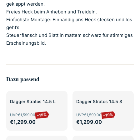
geklappt werden.
Freies Heck beim Anheben und Treideln.
Einfachste Montage: Einhändig ans Heck stecken und los
geht’s.
Steuerflansch und Blatt in mattem schwarz für stimmiges
Erscheinungsbild.
Dazu passend
SALE
SALE
Dagger Stratos 14.5 L
Dagger Stratos 14.5 S
–19%
–19%
UVP
€1,599.00
UVP
€1,599.00
€1,299.00
€1,299.00