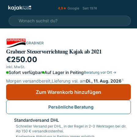
4,9★
Google
·
Seit 1974
GRABNER
Grabner Steuervorrichtung Kajak ab 2021
€250.00
inkl. MwSt.
Sofort verfügbar
Auf Lager in Peiting
Beratung vor Ort →
1
Morgen versandbereit,
Lieferung vsl. am
Di., 11. Aug. 2026
Zum Warenkorb hinzufügen
Persönliche Beratung
Standardversand DHL
Schneller Versand per DHL, in der Regel in 2–3 Werktagen bei dir.
Ab 150 € versandkostenfrei.
Kostenlose Abholung in Peiting immer möglich.