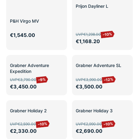
SALE
Prijon Dayliner L
P&H Virgo MV
–10%
€1,545.00
UVP
€1,298.00
€1,168.20
SALE
SALE
Grabner Adventure
Grabner Adventure SL
Expedition
–12%
–9%
UVP
€3,790.00
UVP
€3,990.00
€3,450.00
€3,500.00
SALE
SALE
Grabner Holiday 2
Grabner Holiday 3
–10%
–10%
UVP
€2,590.00
UVP
€2,990.00
€2,330.00
€2,690.00