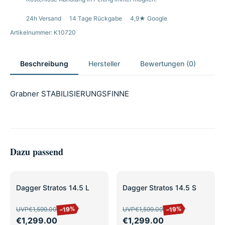
24h Versand
14 Tage Rückgabe
4,9★ Google
Artikelnummer: K10720
Beschreibung
Hersteller
Bewertungen (0)
Grabner STABILISIERUNGSFINNE
Dazu passend
SALE
SALE
Dagger Stratos 14.5 L
Dagger Stratos 14.5 S
–19%
–19%
UVP
€1,599.00
UVP
€1,599.00
€1,299.00
€1,299.00