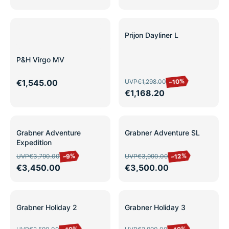
SALE
Prijon Dayliner L
P&H Virgo MV
–10%
€1,545.00
UVP
€1,298.00
€1,168.20
SALE
SALE
Grabner Adventure
Grabner Adventure SL
Expedition
–12%
–9%
UVP
€3,790.00
UVP
€3,990.00
€3,450.00
€3,500.00
SALE
SALE
Grabner Holiday 2
Grabner Holiday 3