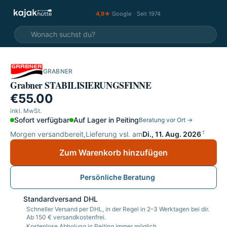
4,9★
Google
·
Seit 1974
GRABNER
Grabner STABILISIERUNGSFINNE
€55.00
inkl. MwSt.
Sofort verfügbar
Auf Lager in Peiting
Beratung vor Ort →
1
Morgen versandbereit,
Lieferung vsl. am
Di., 11. Aug. 2026
Zum Warenkorb hinzufügen
Persönliche Beratung
Standardversand DHL
Schneller Versand per DHL, in der Regel in 2–3 Werktagen bei dir.
Ab 150 € versandkostenfrei.
Kostenlose Abholung in Peiting immer möglich.