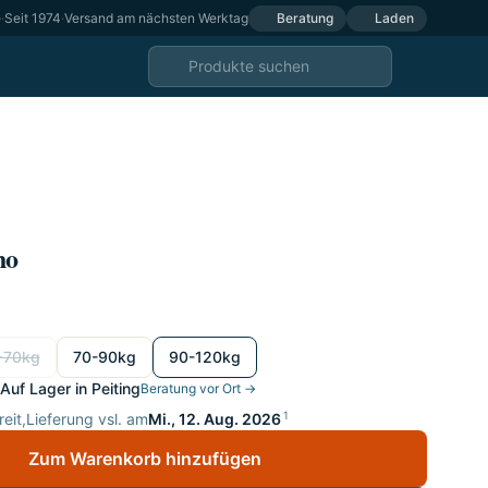
e
·
Seit 1974
·
Versand am nächsten Werktag
Beratung
Laden
ho
-70kg
70-90kg
90-120kg
Auf Lager in Peiting
Beratung vor Ort →
1
eit,
Lieferung vsl. am
Mi., 12. Aug. 2026
Zum Warenkorb hinzufügen