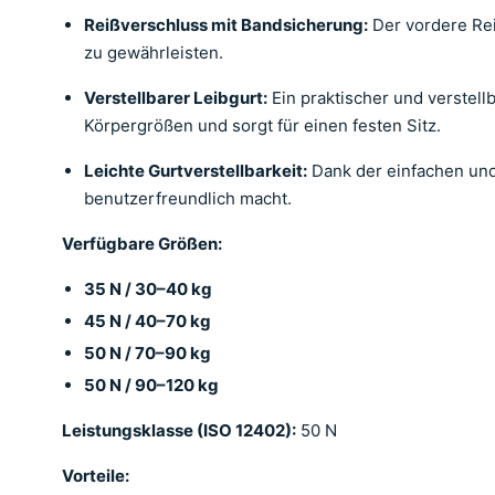
Reißverschluss mit Bandsicherung:
Der vordere Rei
zu gewährleisten.
Verstellbarer Leibgurt:
Ein praktischer und verstel
Körpergrößen und sorgt für einen festen Sitz.
Leichte Gurtverstellbarkeit:
Dank der einfachen und
benutzerfreundlich macht.
Verfügbare Größen:
35 N / 30–40 kg
45 N / 40–70 kg
50 N / 70–90 kg
50 N / 90–120 kg
Leistungsklasse (ISO 12402):
50 N
Vorteile: