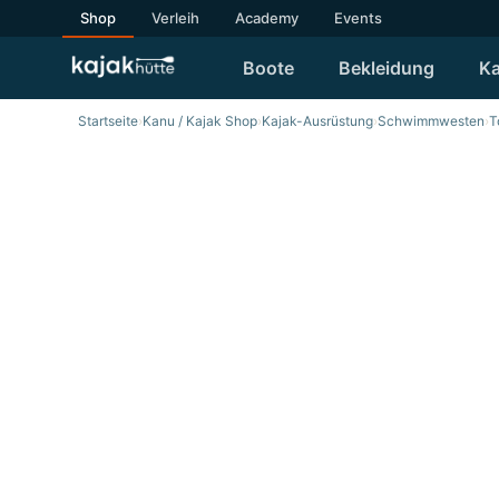
Shop
Verleih
Academy
Events
Boote
Bekleidung
Ka
Startseite
›
Kanu / Kajak Shop
›
Kajak-Ausrüstung
›
Schwimmwesten
›
T