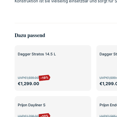
Konstruktion ist sie vielseitig einsetzbar und sorgt für 
Dazu passend
SALE
SALE
Dagger Stratos 14.5 L
Dagger St
–19%
UVP
€1,599.00
UVP
€1,599
€1,299.00
€1,299.
SALE
SALE
Prijon Dayliner S
Prijon En
–10%
UVP
€1,298.00
UVP
€1,565