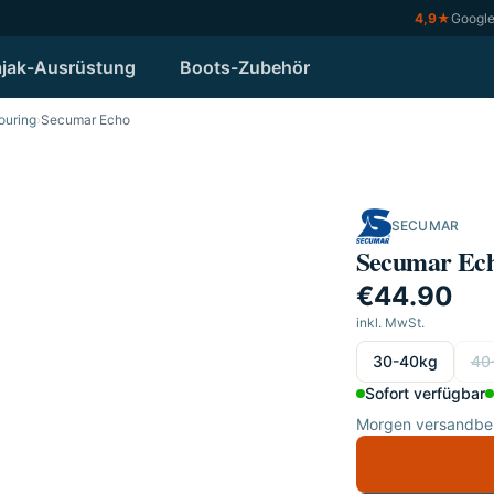
4,9
★
Googl
jak-Ausrüstung
Boots-Zubehör
ouring
›
Secumar Echo
SECUMAR
Secumar Ec
€44.90
inkl. MwSt.
wählen
30-40kg
40
Sofort verfügbar
Morgen versandber