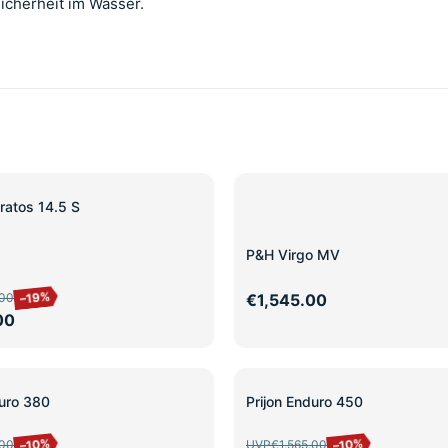
Sicherheit im Wasser.
ratos 14.5 S
P&H Virgo MV
–19%
.00
€1,545.00
00
SALE
duro 380
Prijon Enduro 450
–10%
–10%
.00
UVP
€1,565.00