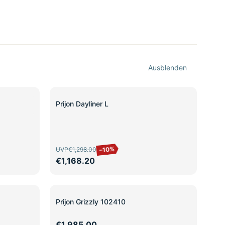
Ausblenden
SALE
Prijon Dayliner L
–10%
UVP
€1,298.00
€1,168.20
Prijon Grizzly 102410
€1,985.00