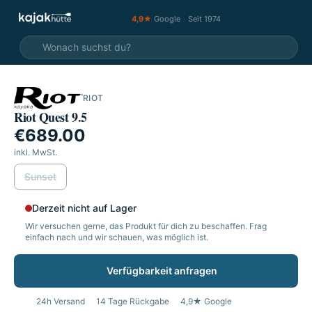
4,9★
Google
·
Seit 1974
RIOT
Riot Quest 9.5
€689.00
inkl. MwSt.
wählen
Sunset
Derzeit nicht auf Lager
Wir versuchen gerne, das Produkt für dich zu beschaffen. Frag
einfach nach und wir schauen, was möglich ist.
Verfügbarkeit anfragen
24h Versand
14 Tage Rückgabe
4,9★ Google