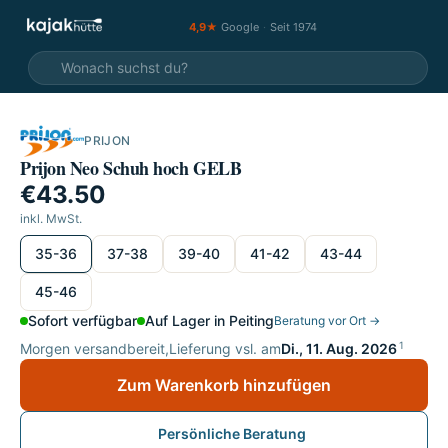
4,9★
Google
·
Seit 1974
PRIJON
Prijon Neo Schuh hoch GELB
€43.50
inkl. MwSt.
wählen
35-36
37-38
39-40
41-42
43-44
45-46
Sofort verfügbar
Auf Lager in Peiting
Beratung vor Ort →
1
Morgen versandbereit,
Lieferung vsl. am
Di., 11. Aug. 2026
Zum Warenkorb hinzufügen
Persönliche Beratung