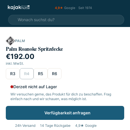
4,9★
Google
·
Seit 1974
PALM
Palm Roanoke Spritzdecke
€192.00
inkl. MwSt.
wählen
R3
R4
R5
R6
Derzeit nicht auf Lager
Wir versuchen gerne, das Produkt für dich zu beschaffen. Frag
einfach nach und wir schauen, was möglich ist.
Verfügbarkeit anfragen
24h Versand
14 Tage Rückgabe
4,9★ Google