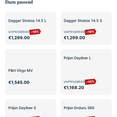
Dazu passend
SALE
SALE
Dagger Stratos 14.5 L
Dagger Stratos 14.5 S
–19%
–19%
UVP
€1,599.00
UVP
€1,599.00
€1,299.00
€1,299.00
SALE
Prijon Dayliner L
P&H Virgo MV
–10%
€1,545.00
UVP
€1,298.00
€1,168.20
SALE
SALE
Prijon Dayliner S
Prijon Enduro 380