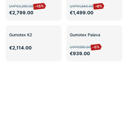
–15%
–9%
UVP
€3,290.00
UVP
€1,640.00
€2,799.00
€1,499.00
SALE
Gumotex K2
Gumotex Palava
–5%
€2,114.00
UVP
€990.00
€939.00