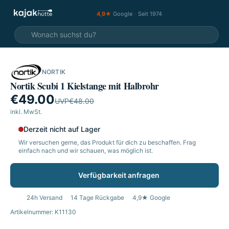
4,9★
Google
·
Seit 1974
NORTIK
SALE
Nortik Scubi 1 Kielstange mit Halbrohr
€49.00
UVP
€48.00
inkl. MwSt.
Derzeit nicht auf Lager
Wir versuchen gerne, das Produkt für dich zu beschaffen. Frag
einfach nach und wir schauen, was möglich ist.
Verfügbarkeit anfragen
24h Versand
14 Tage Rückgabe
4,9★ Google
Artikelnummer: K11130