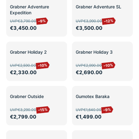
SALE
SALE
Grabner Adventure
Grabner Adventure SL
Expedition
–12%
–9%
UVP
€3,790.00
UVP
€3,990.00
€3,450.00
€3,500.00
SALE
SALE
Grabner Holiday 2
Grabner Holiday 3
–10%
–10%
UVP
€2,590.00
UVP
€2,990.00
€2,330.00
€2,690.00
SALE
SALE
Grabner Outside
Gumotex Baraka
–15%
–9%
UVP
€3,290.00
UVP
€1,640.00
€2,799.00
€1,499.00