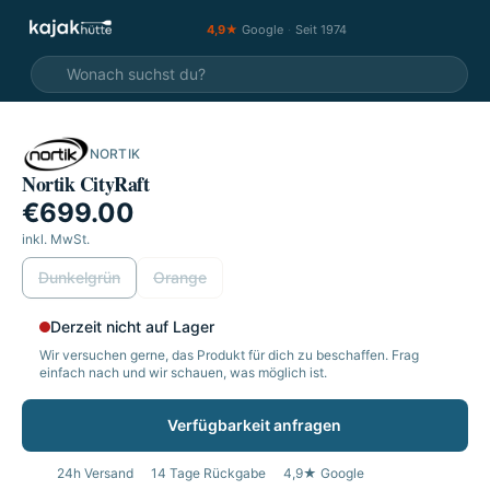
4,9★
Google
·
Seit 1974
NORTIK
Nortik CityRaft
€699.00
inkl. MwSt.
wählen
Dunkelgrün
Orange
Derzeit nicht auf Lager
Wir versuchen gerne, das Produkt für dich zu beschaffen. Frag
einfach nach und wir schauen, was möglich ist.
Verfügbarkeit anfragen
24h Versand
14 Tage Rückgabe
4,9★ Google