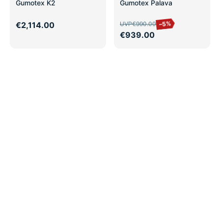
SALE
Gumotex K2
Gumotex Palava
–5%
€2,114.00
UVP
€990.00
€939.00