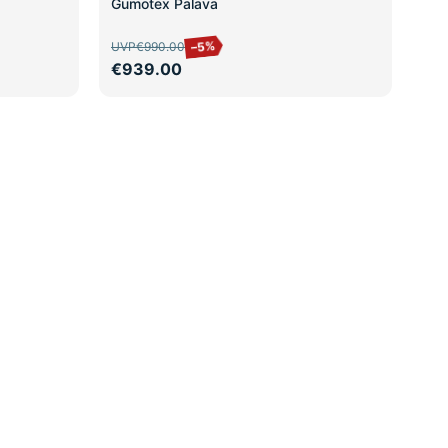
Gumotex Palava
–5%
UVP
€990.00
€939.00