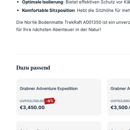
Optimale Isolierung
: Bietet effektiven Schutz vor 
Komfortable Sitzposition
: Hebt die Sitzhöhe für m
Die Nortik Bodenmatte TrekRaft A001350 ist ein unverzi
für Ihre nächsten Abenteuer in der Natur!
Dazu passend
SALE
SALE
Grabner Adventure Expedition
Grabner A
–9%
UVP
€3,790.00
UVP
€3,990
€3,450.00
€3,500.
SALE
SALE