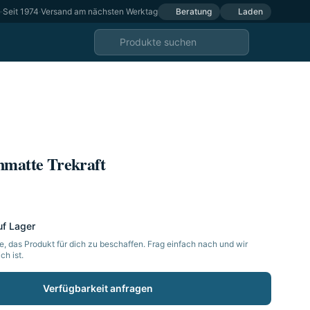
e
·
Seit 1974
·
Versand am nächsten Werktag
Beratung
Laden
nmatte Trekraft
uf Lager
, das Produkt für dich zu beschaffen. Frag einfach nach und wir
h ist.
Verfügbarkeit anfragen