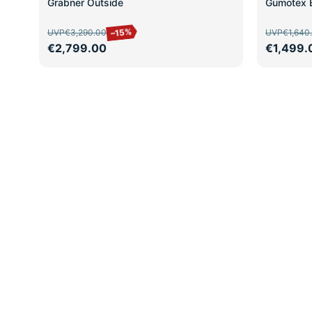
Grabner Outside
Gumotex 
–15%
UVP
€3,290.00
UVP
€1,640
€2,799.00
€1,499.