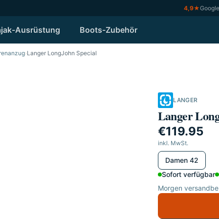
4,9
★
Googl
jak-Ausrüstung
Boots-Zubehör
renanzug
›
Langer LongJohn Special
LANGER
Langer Long
€119.95
inkl. MwSt.
wählen
Damen 42
Sofort verfügbar
Morgen versandber