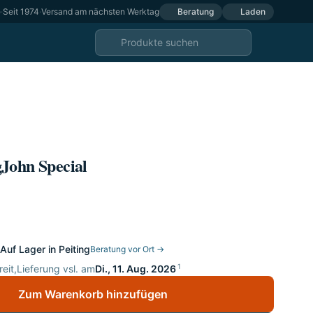
e
·
Seit 1974
·
Versand am nächsten Werktag
Beratung
Laden
John Special
Auf Lager in Peiting
Beratung vor Ort →
1
eit,
Lieferung vsl. am
Di., 11. Aug. 2026
Zum Warenkorb hinzufügen