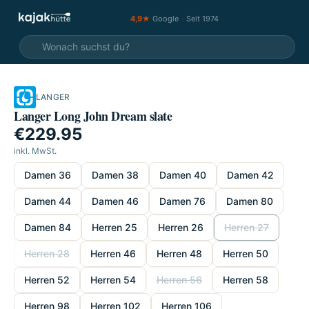
4,9★
Google
·
Seit 1974
LANGER
Langer Long John Dream slate
€229.95
inkl. MwSt.
wählen
Damen 36
Damen 38
Damen 40
Damen 42
Damen 44
Damen 46
Damen 76
Damen 80
Damen 84
Herren 25
Herren 26
Herren 27
Herren 28
Herren 46
Herren 48
Herren 50
Herren 52
Herren 54
Herren 56
Herren 58
Herren 98
Herren 102
Herren 106