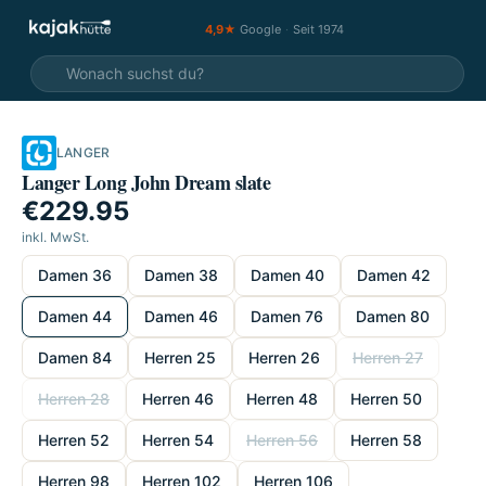
4,9★
Google
·
Seit 1974
LANGER
Langer Long John Dream slate
€229.95
inkl. MwSt.
wählen
Damen 36
Damen 38
Damen 40
Damen 42
Damen 44
Damen 46
Damen 76
Damen 80
Damen 84
Herren 25
Herren 26
Herren 27
Herren 28
Herren 46
Herren 48
Herren 50
Herren 52
Herren 54
Herren 56
Herren 58
Herren 98
Herren 102
Herren 106