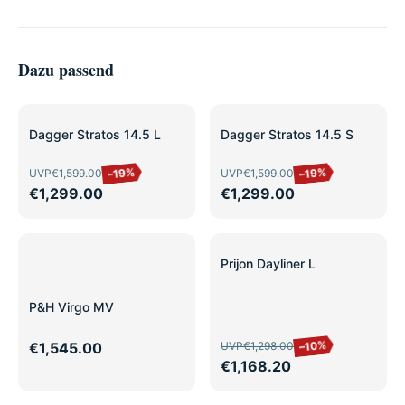
Dazu passend
SALE
SALE
Dagger Stratos 14.5 L
Dagger Stratos 14.5 S
–19%
–19%
UVP
€1,599.00
UVP
€1,599.00
€1,299.00
€1,299.00
SALE
Prijon Dayliner L
P&H Virgo MV
–10%
€1,545.00
UVP
€1,298.00
€1,168.20