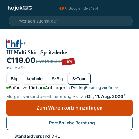
4,9★
Google
·
Seit 1974
HF
SALE
Hf Multi Skirt Spritzdecke
€119.00
UVP
€130.00
−8%
inkl. MwSt.
wählen
Big
Keyhole
S-Big
S-Tour
Sofort verfügbar
Auf Lager in Peiting
Beratung vor Ort →
1
Morgen versandbereit,
Lieferung vsl. am
Di., 11. Aug. 2026
Zum Warenkorb hinzufügen
Persönliche Beratung
Standardversand DHL