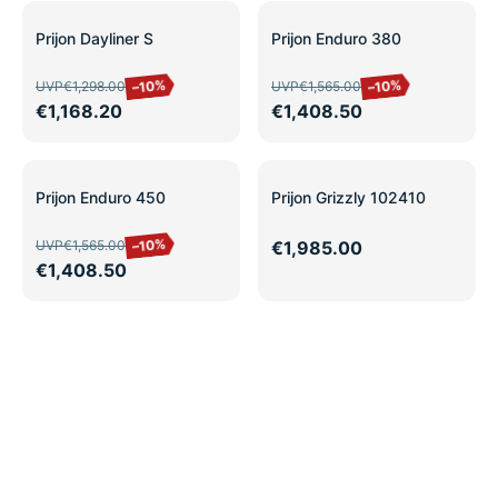
SALE
SALE
Prijon Dayliner S
Prijon Enduro 380
–10%
–10%
UVP
€1,298.00
UVP
€1,565.00
€1,168.20
€1,408.50
SALE
Prijon Enduro 450
Prijon Grizzly 102410
–10%
UVP
€1,565.00
€1,985.00
€1,408.50