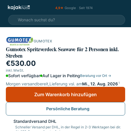
4,9★
Google
·
Seit 1974
GUMOTEX
Gumotex Spritzverdeck Seawave für 2 Personen inkl.
Streben
€530.00
inkl. MwSt.
Sofort verfügbar
Auf Lager in Peiting
Beratung vor Ort →
1
Morgen versandbereit,
Lieferung vsl. am
Mi., 12. Aug. 2026
Zum Warenkorb hinzufügen
Persönliche Beratung
Standardversand DHL
Schneller Versand per DHL, in der Regel in 2–3 Werktagen bei dir.