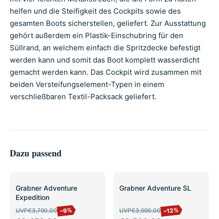
helfen und die Steifigkeit des Cockpits sowie des
gesamten Boots sicherstellen, geliefert. Zur Ausstattung
gehört außerdem ein Plastik-Einschubring für den
Süllrand, an welchem einfach die Spritzdecke befestigt
werden kann und somit das Boot komplett wasserdicht
gemacht werden kann. Das Cockpit wird zusammen mit
beiden Versteifungselement-Typen in einem
verschließbaren Textil-Packsack geliefert.
Dazu passend
SALE
SALE
Grabner Adventure
Grabner Adventure SL
Expedition
–12%
–9%
UVP
€3,790.00
UVP
€3,990.00