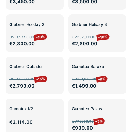
€3,450.00
€3,500.00
SALE
SALE
Grabner Holiday 2
Grabner Holiday 3
–10%
–10%
UVP
€2,590.00
UVP
€2,990.00
€2,330.00
€2,690.00
SALE
SALE
Grabner Outside
Gumotex Baraka
–15%
–9%
UVP
€3,290.00
UVP
€1,640.00
€2,799.00
€1,499.00
SALE
Gumotex K2
Gumotex Palava
–5%
€2,114.00
UVP
€990.00
€939.00