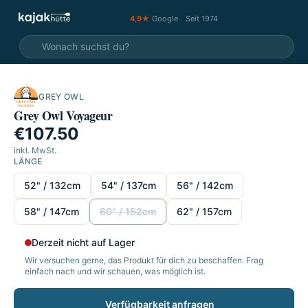
4,9★
Google
·
Seit 1974
GREY OWL
Grey Owl Voyageur
€107.50
inkl. MwSt.
LÄNGE
Länge wählen
52" / 132cm
54" / 137cm
56" / 142cm
58" / 147cm
60" / 152cm
62" / 157cm
Derzeit nicht auf Lager
Wir versuchen gerne, das Produkt für dich zu beschaffen. Frag
einfach nach und wir schauen, was möglich ist.
Verfügbarkeit anfragen