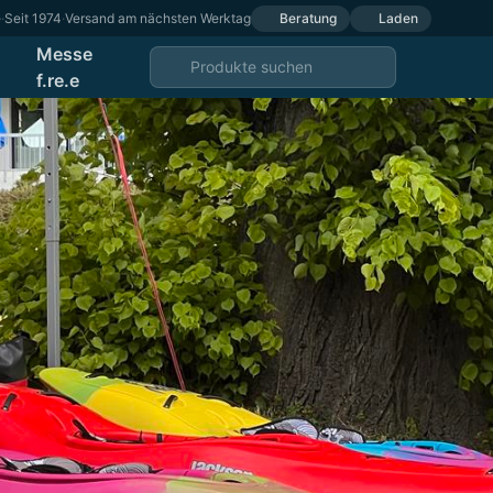
e
·
Seit 1974
·
Versand am nächsten Werktag
Beratung
Laden
Messe
f.re.e