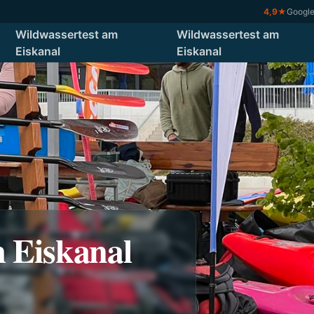
4,9
★
Googl
Wildwassertest am
Wildwassertest am
Eiskanal
Eiskanal
 Eiskanal