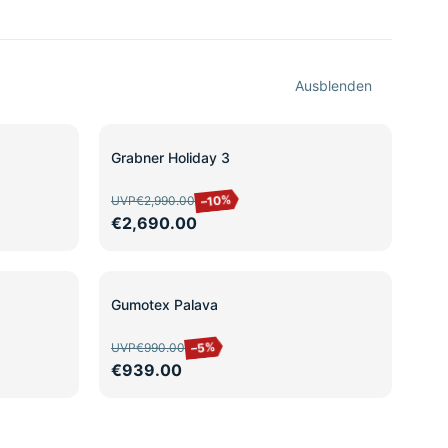
Ausblenden
SALE
Grabner Holiday 3
–10%
UVP
€2,990.00
€2,690.00
SALE
Gumotex Palava
–5%
UVP
€990.00
€939.00