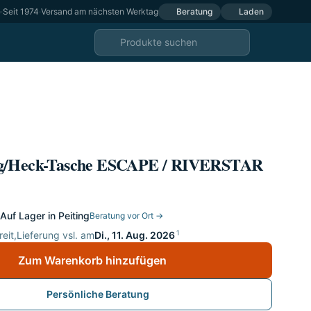
e
·
Seit 1974
·
Versand am nächsten Werktag
Beratung
Laden
g/Heck-Tasche ESCAPE / RIVERSTAR
Auf Lager in Peiting
Beratung vor Ort →
1
eit,
Lieferung vsl. am
Di., 11. Aug. 2026
Zum Warenkorb hinzufügen
Persönliche Beratung