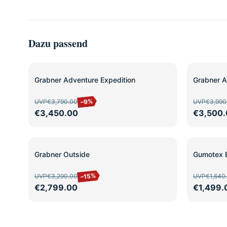
Dazu passend
SALE
SALE
Grabner Adventure Expedition
Grabner A
–9%
UVP
€3,790.00
UVP
€3,990
€3,450.00
€3,500.
SALE
SALE
Grabner Outside
Gumotex 
–15%
UVP
€3,290.00
UVP
€1,640
€2,799.00
€1,499.