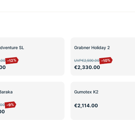
SALE
dventure SL
Grabner Holiday 2
–12%
–10%
.00
UVP
€2,590.00
00
€2,330.00
Baraka
Gumotex K2
–9%
.00
€2,114.00
00