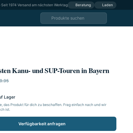
e
·
Seit 1974
·
Versand am nächsten Werktag
Beratung
Laden
nsten Kanu- und SUP-Touren in Bayern
9.95
uf Lager
, das Produkt für dich zu beschaffen. Frag einfach nach und wir
h ist.
Verfügbarkeit anfragen