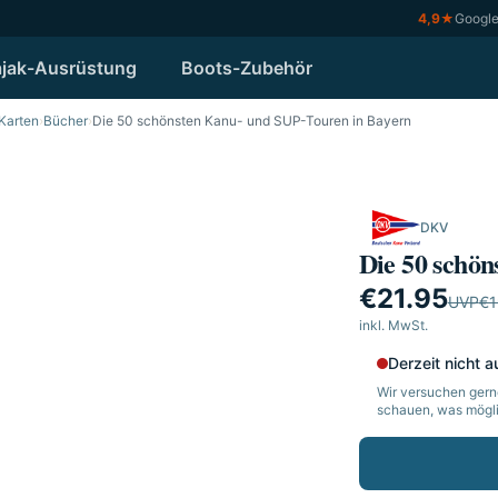
4,9
★
Googl
jak-Ausrüstung
Boots-Zubehör
 Karten
›
Bücher
›
Die 50 schönsten Kanu- und SUP-Touren in Bayern
DKV
Die 50 schö
€21.95
UVP
€1
inkl. MwSt.
Derzeit nicht a
Wir versuchen gerne
schauen, was möglic