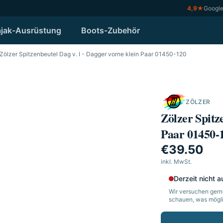
4,9
★
Googl
jak-Ausrüstung
Boots-Zubehör
Zölzer Spitzenbeutel Dag v. I - Dagger vorne klein Paar 01450-120
ZÖLZER
Zölzer Spitz
Paar 01450-
€39.50
inkl. MwSt.
Derzeit nicht a
Wir versuchen gerne
schauen, was möglic