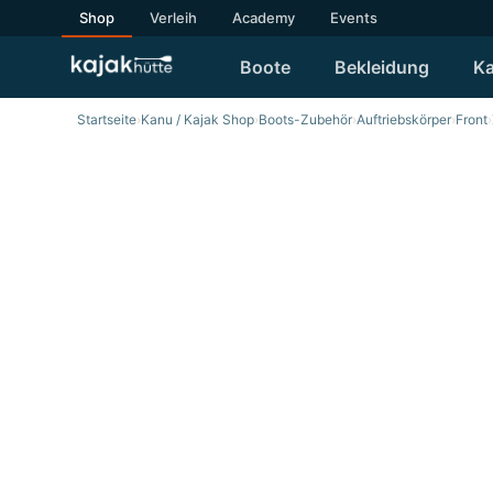
Shop
Verleih
Academy
Events
Boote
Bekleidung
Ka
Startseite
›
Kanu / Kajak Shop
›
Boots-Zubehör
›
Auftriebskörper
›
Front
›