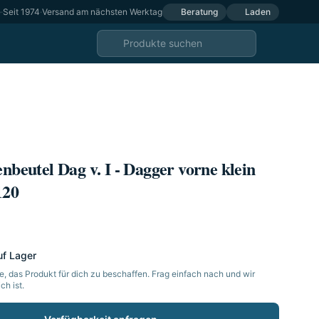
e
·
Seit 1974
·
Versand am nächsten Werktag
Beratung
Laden
enbeutel Dag v. I - Dagger vorne klein
120
uf Lager
, das Produkt für dich zu beschaffen. Frag einfach nach und wir
h ist.