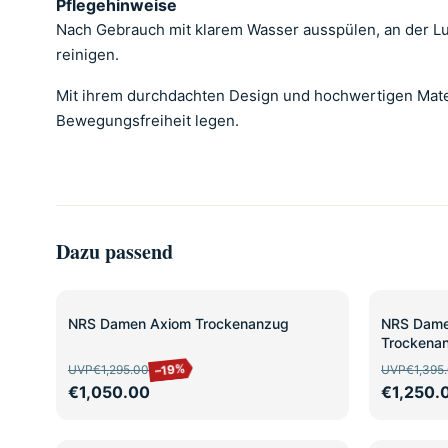
Pflegehinweise
Nach Gebrauch mit klarem Wasser ausspülen, an der Lu
reinigen.
Mit ihrem durchdachten Design und hochwertigen Mater
Bewegungsfreiheit legen.
Dazu passend
SALE
SALE
NRS Damen Axiom Trockenanzug
NRS Dame
Trockena
–19%
UVP
€1,295.00
UVP
€1,395
€1,050.00
€1,250.