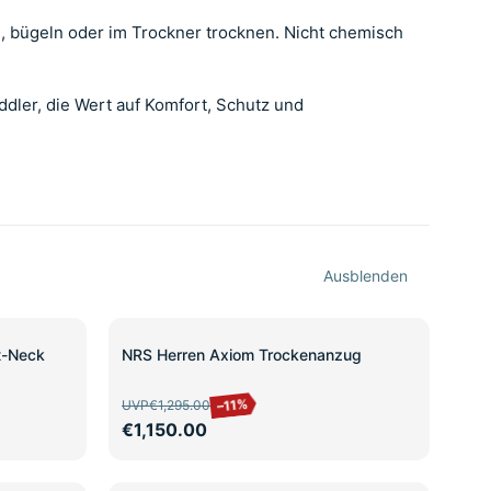
, bügeln oder im Trockner trocknen. Nicht chemisch
ddler, die Wert auf Komfort, Schutz und
Ausblenden
SALE
t-Neck
NRS Herren Axiom Trockenanzug
–11%
UVP
€1,295.00
€1,150.00