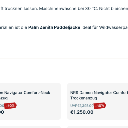
ft trocknen lassen. Maschinenwäsche bei 30 °C. Nicht bleichen
ialien ist die
Palm Zenith Paddeljacke
ideal für Wildwasserpa
SALE
n Navigator Comfort-Neck
NRS Damen Navigator Comfor
nzug
Trockenanzug
–10%
–10%
.00
UVP
€1,395.00
00
€1,250.00