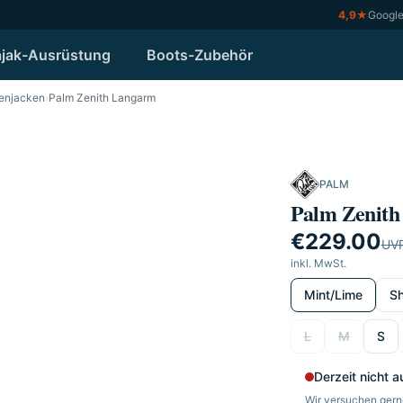
4,9
★
Googl
jak-Ausrüstung
Boots-Zubehör
enjacken
›
Palm Zenith Langarm
PALM
Palm Zenit
€229.00
UV
inkl. MwSt.
wählen
Mint/Lime
Sh
wählen
L
M
S
Derzeit nicht a
Wir versuchen gerne