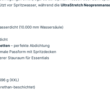
tzt vor Spritzwasser, während die
UltraStretch Neoprenmans
asserdicht (10.000 mm Wassersäule)
icht
etten
– perfekte Abdichtung
imale Passform mit Spritzdecken
erer Stauraum für Essentials
 696 g (XXL)
rethan-beschichtet)