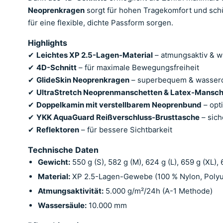
Neoprenkragen
sorgt für hohen Tragekomfort und schü
für eine flexible, dichte Passform sorgen.
Highlights
✔
Leichtes XP 2.5-Lagen-Material
– atmungsaktiv & w
✔
4D-Schnitt
– für maximale Bewegungsfreiheit
✔
GlideSkin Neoprenkragen
– superbequem & wasserd
✔
UltraStretch Neoprenmanschetten & Latex-Mansch
✔
Doppelkamin mit verstellbarem Neoprenbund
– opt
✔
YKK AquaGuard Reißverschluss-Brusttasche
– sich
✔
Reflektoren
– für bessere Sichtbarkeit
Technische Daten
Gewicht:
550 g (S), 582 g (M), 624 g (L), 659 g (XL),
Material:
XP 2.5-Lagen-Gewebe (100 % Nylon, Polyu
Atmungsaktivität:
5.000 g/m²/24h (A-1 Methode)
Wassersäule:
10.000 mm