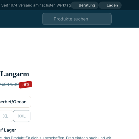
e
·
Seit 1974
·
Versand am nächsten Werktag
Beratung
Laden
h Langarm
P
€244.00
−6%
erbet/Ocean
XL
XXL
uf Lager
, das Produkt für dich zu beschaffen. Frag einfach nach und wir