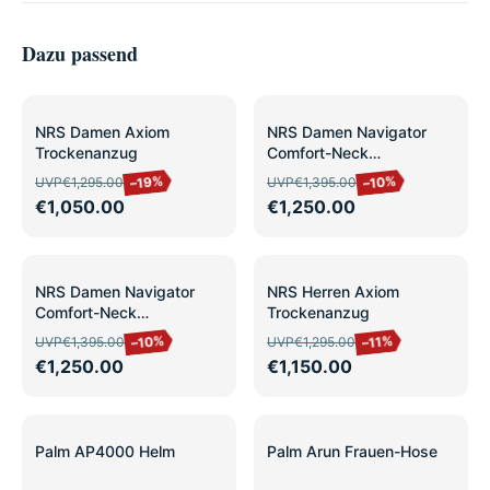
Dazu passend
SALE
SALE
NRS Damen Axiom
NRS Damen Navigator
Trockenanzug
Comfort-Neck
Trockenanzug
–19%
–10%
UVP
€1,295.00
UVP
€1,395.00
€1,050.00
€1,250.00
SALE
SALE
NRS Damen Navigator
NRS Herren Axiom
Comfort-Neck
Trockenanzug
Trockenanzug
–10%
–11%
UVP
€1,395.00
UVP
€1,295.00
€1,250.00
€1,150.00
Palm AP4000 Helm
Palm Arun Frauen-Hose