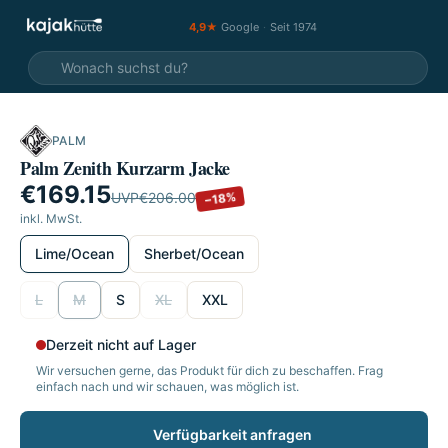
4,9★
Google
·
Seit 1974
PALM
SALE
Palm Zenith Kurzarm Jacke
€169.15
−18%
UVP
€206.00
inkl. MwSt.
wählen
Lime/Ocean
Sherbet/Ocean
wählen
L
M
S
XL
XXL
Derzeit nicht auf Lager
Wir versuchen gerne, das Produkt für dich zu beschaffen. Frag
einfach nach und wir schauen, was möglich ist.
Verfügbarkeit anfragen