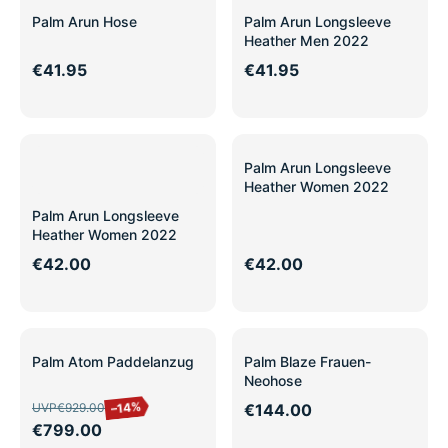
Palm Arun Hose
Palm Arun Longsleeve
Heather Men 2022
€41.95
€41.95
Palm Arun Longsleeve
Heather Women 2022
Palm Arun Longsleeve
Heather Women 2022
€42.00
€42.00
SALE
Palm Atom Paddelanzug
Palm Blaze Frauen-
Neohose
–14%
UVP
€929.00
€144.00
€799.00