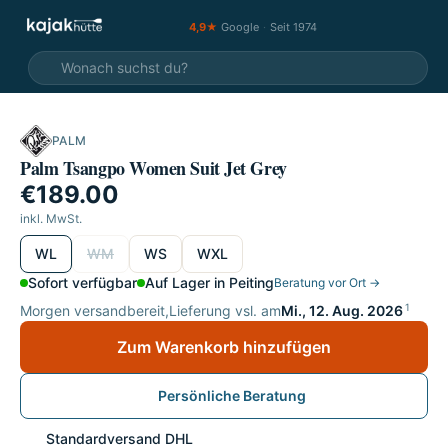
4,9★
Google
·
Seit 1974
PALM
Palm Tsangpo Women Suit Jet Grey
€189.00
inkl. MwSt.
wählen
WL
WM
WS
WXL
Sofort verfügbar
Auf Lager in Peiting
Beratung vor Ort →
1
Morgen versandbereit,
Lieferung vsl. am
Mi., 12. Aug. 2026
Zum Warenkorb hinzufügen
Persönliche Beratung
Standardversand DHL